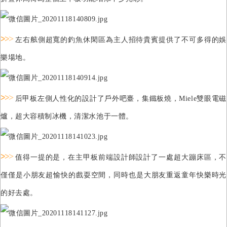
>
>
>
左右舷側超寬的釣魚休閑區為主人招待貴賓提供了不可多得的娛
樂場地。
>
>
>
后甲板左側人性化的設計了戶外吧臺，集鐵板燒，Miele
雙眼電磁
爐，超大容積制冰機，清潔水池于一體。
>
>
>
值得一提的是，在主甲板前端設計師設計了一處超大蹦床區，不
僅僅是小朋友超愉快的戲耍空間，同時也是大朋友重返童年快樂時光
的好去處。