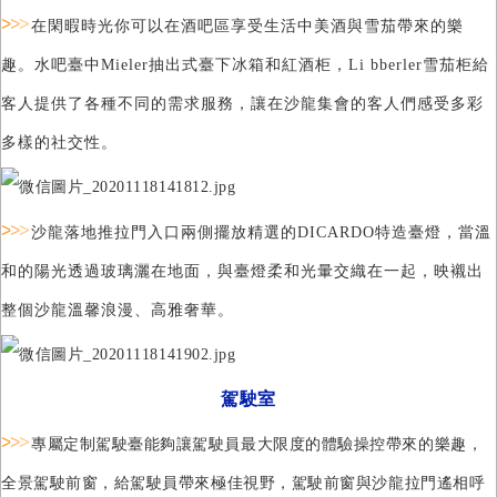
>
>
>
在閑暇時光你可以在酒吧區享受生活中美酒與雪茄帶來的樂
趣。水吧臺中Mieler抽出式臺下冰箱和紅酒柜，Li bberler雪茄柜給
客人提供了各種不同的需求服務，讓在沙龍集會的客人們感受多彩
多樣的社交性。
>
>
>
沙龍落地推拉門入口兩側擺放精選的DICARDO特造臺燈，當溫
和的陽光透過玻璃灑在地面，與臺燈柔和光暈交織
在一起，映襯出
整個沙龍
溫馨浪漫、高雅奢華。
駕駛室
>
>
>
專屬定制駕駛臺能夠讓駕駛員最大限度的體驗操控帶來的樂趣，
全景駕駛前窗，給駕駛員帶來極佳視野，駕駛前窗與沙龍拉門遙相呼