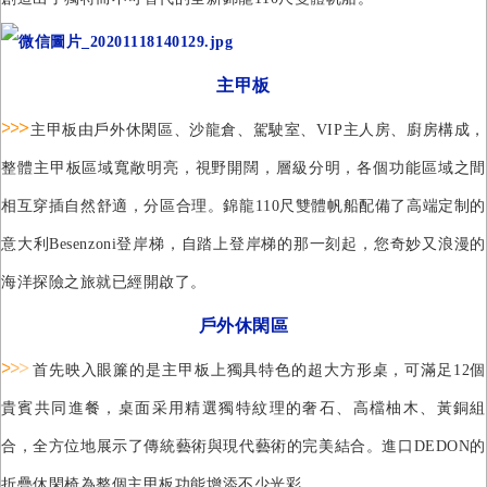
主甲板
>
>
>
主甲板由戶外休閑區、沙龍倉、駕駛室、
VIP
主人房、廚房構成，
整體主甲板區域寬敞明亮，視野開闊，層級分明，各個功能區域之間
相互穿插自然舒適，分區合理。
錦龍110尺雙體帆船配備了高端定制的
意大利
Besenzoni
登岸梯，自踏上登岸梯的那一刻起，您奇妙又浪漫的
海洋探險之旅就已經開啟了。
戶外休閑區
>
>
>
首先映入眼簾的是主甲板上獨具特色的超大方形桌，可滿足12個
貴賓共同進餐，桌面采用精選獨特紋理的奢石、高檔柚木、黃銅組
合，全方位地展示了傳統藝術與現代藝術的完美結合。進
口DEDON的
折疊休閑椅為整個主甲板功能增添不少光彩。