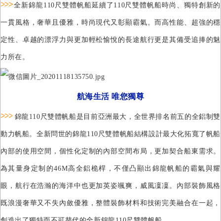
>
>
>
全新錦龍
110
尺雙體帆船延續了
110
尺雙體帆船時尚、獨特創新的
一貫風格，奢華且優雅，時尚現代又彰顯霸氣。而高性能、超強的穩
定性、卓越的漂浮力與更加輕松愉悅的長途航行更是其備受追捧的魅
力所在。
航海生活 唯您獨尊
>
>
>
錦龍
110
尺雙體帆船是目前亞洲最大，全世界排名前五的全鋁制雙
動力帆船。全新問世的錦龍
110
尺雙體帆船結構設計最大化拓寬了帆船
內部的使用空間，個性化定制的內部空間布局，更加契合船東需求。
為其量身定制的
46M
高
全鋁桅桿，
不僅凸顯出錦龍帆船的霸氣與耀
眼，航行在浩瀚的海洋中也更加英姿颯爽，威風凜凜。內部裝飾風格
既
浪漫奢華又不失內斂優雅，整體裝飾材料和技術完美融合在一起，
創造出了獨特而不可替代的全新錦龍
110
尺雙體帆船。