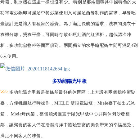
。
烤箱，制冰機在這里一樣也沒有少
特別是那兩個獨具中國特色的大
功率電炒鍋即可滿足中餐炒菜使用又可滿足西餐制作的需求
，
早餐吧
臺設計更是讓人有種家的感覺。
為了滿足長航的需求，洗衣間洗衣干
衣機分離，燙衣平臺，可同時存放48瓶紅
酒
的紅酒柜，超低溫冷凍
柜，多功能儲物柜等面面俱到。兩間獨立的水手艙配衛生間可滿足
4
到
6
人使用。
多功能陽光甲板
>
>
>
多功能陽光甲板是整條船最好的休閑區：上方設有兩個操控駕駛
臺，方便帆船航行時操作，MIELE 雙眼電磁爐，Miele臺下抽出式冰
箱， Miele烤肉架，整個燒烤臺置于陽光甲板中心并與休閑沙發相
鄰，讓聚會的客人們在浩瀚海洋中體驗豐富的美食帶來的幸福感受，
滿足不同客人的味蕾。