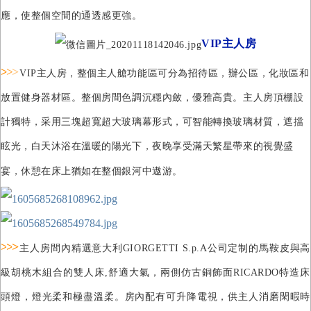
應，使整個空間的通透感更強。
VIP主人房
>
>
>
VIP
主人房，整個主人艙功能區可分為招待區，辦公區，化妝區和
放置健身器材區。整個房間色調沉穩內斂，優雅高貴。
主人房頂棚設
計獨特，采用三塊超寬超大玻璃幕形式，可智能轉換玻璃材質，遮
擋
眩光
，白天沐浴在溫暖的陽光下，夜晚享受滿天繁星帶來的視覺盛
宴，休憩在床上猶如在整個銀河中遨游。
>
>
>
主人房間內精選意大利GIORGETTI S.p.A公司定制的馬鞍皮與高
級胡桃木組合的雙人床
,
舒適大氣，兩側仿古銅飾面RICARDO特造床
頭燈，燈光柔和極盡溫柔。房內配有可升降電視，供主人消磨閑暇時