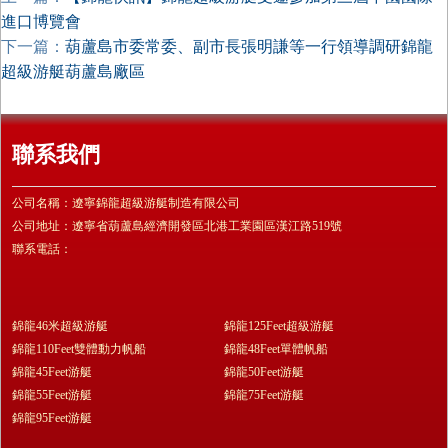
進口博覽會
下一篇：
葫蘆島市委常委、副市長張明謙等一行領導調研錦龍
超級游艇葫蘆島廠區
聯系我們
公司名稱：遼寧錦龍超級游艇制造有限公司
公司地址：遼寧省葫蘆島經濟開發區北港工業園區漢江路519號
聯系電話：
錦龍46米超級游艇
錦龍125Feet超級游艇
錦龍110Feet雙體動力帆船
錦龍48Feet單體帆船
錦龍45Feet游艇
錦龍50Feet游艇
錦龍55Feet游艇
錦龍75Feet游艇
錦龍95Feet游艇