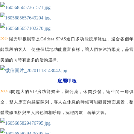
>
>
>
陽光甲板艉部是Caldera SPAS進口多功能按摩泳缸，適合各個年
齡階段的客人，使整個場地功能豐富多樣，讓人們在沐浴陽光，品嘗
美酒的同時有更多的活動選擇。
底層甲板
>
>
>
4
間超大的
VIP
房功能齊全，辦公桌，休閑沙發，衛生間一應俱
全，雙人床面向懸窗陳列，客人在休息的時候可能觀賞海面風景，整
體裝修風格與主人房色調相呼應，沉穩內斂，奢華大氣。