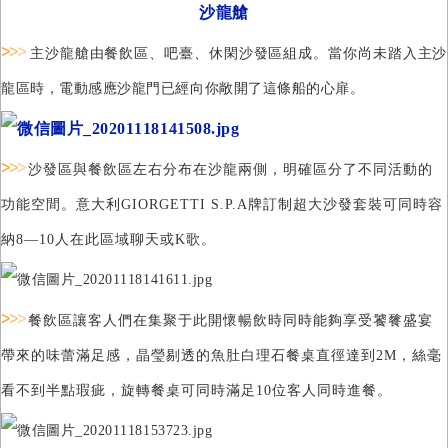
沙龍艙
>
>
>
主沙龍艙由餐飲區、吧臺、休閑沙發區組成。
當你尚未踏入主沙
龍區時，電動感應沙龍門已經向你敞開了這條船的心扉。
>
>
>
沙
發區與餐飲區左右分布在沙龍兩側，明確區分了不同活動的
功能空間。意大利GIORGETTI S.P.A牌訂制超大沙發套裝可同時容
納8—10人在此區域聊天或K歌。
>
>
>
餐
飲區讓客人們在集聚于此開懷暢飲時同時能夠享受饕餮盛宴
帶來的味蕾滿足感，晶瑩剔透的魚肚白理石餐桌直徑達到2M，絲毫
看不到半點瑕疵，旋轉餐桌可同時滿足10位客人同時進餐。